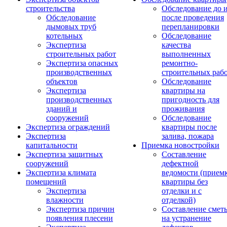
строительства
Обследование до 
Обследование
после проведения
дымовых труб
перепланировки
котельных
Обследование
Экспертиза
качества
строительных работ
выполненных
Экспертиза опасных
ремонтно-
производственных
строительных раб
объектов
Обследование
Экспертиза
квартиры на
производственных
пригодность для
зданий и
проживания
сооружений
Обследование
Экспертиза ограждений
квартиры после
Экспертиза
залива, пожара
капитальности
Приемка новостройки
Экспертиза защитных
Составление
сооружений
дефектной
Экспертиза климата
ведомости (прием
помещений
квартиры без
Экспертиза
отделки и с
влажности
отделкой)
Экспертиза причин
Составление смет
появления плесени
на устранение