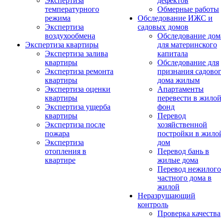
Экспертиза
дефектов
температурного
Обмерные работы
режима
Обследование ИЖС и
Экспертиза
садовых домов
воздухообмена
Обследование дом
Экспертиза квартиры
для материнского
Экспертиза залива
капитала
квартиры
Обследование для
Экспертиза ремонта
признания садово
квартиры
дома жилым
Экспертиза оценки
Апартаменты
квартиры
перевести в жило
Экспертиза ущерба
фонд
квартиры
Перевод
Экспертиза после
хозяйственной
пожара
постройки в жило
Экспертиза
дом
отопления в
Перевод бань в
квартире
жилые дома
Перевод нежилого
частного дома в
жилой
Неразрушающий
контроль
Проверка качества