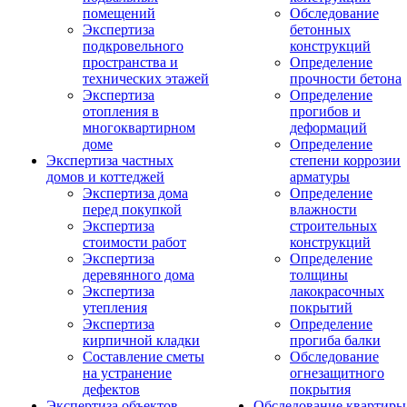
помещений
Обследование
Экспертиза
бетонных
подкровельного
конструкций
пространства и
Определение
технических этажей
прочности бетона
Экспертиза
Определение
отопления в
прогибов и
многоквартирном
деформаций
доме
Определение
Экспертиза частных
степени коррозии
домов и коттеджей
арматуры
Экспертиза дома
Определение
перед покупкой
влажности
Экспертиза
строительных
стоимости работ
конструкций
Экспертиза
Определение
деревянного дома
толщины
Экспертиза
лакокрасочных
утепления
покрытий
Экспертиза
Определение
кирпичной кладки
прогиба балки
Составление сметы
Обследование
на устранение
огнезащитного
дефектов
покрытия
Экспертиза объектов
Обследование квартиры