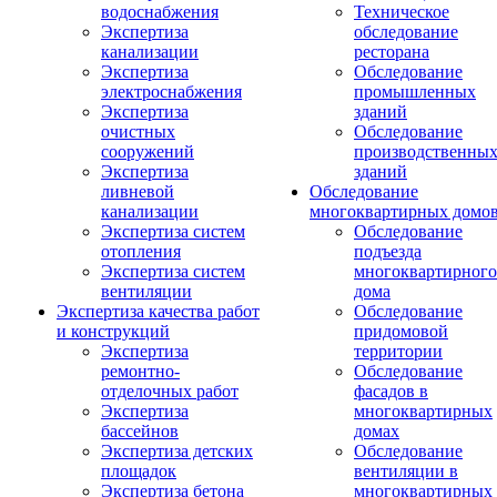
водоснабжения
Техническое
Экспертиза
обследование
канализации
ресторана
Экспертиза
Обследование
электроснабжения
промышленных
Экспертиза
зданий
очистных
Обследование
сооружений
производственны
Экспертиза
зданий
ливневой
Обследование
канализации
многоквартирных домо
Экспертиза систем
Обследование
отопления
подъезда
Экспертиза систем
многоквартирного
вентиляции
дома
Экспертиза качества работ
Обследование
и конструкций
придомовой
Экспертиза
территории
ремонтно-
Обследование
отделочных работ
фасадов в
Экспертиза
многоквартирных
бассейнов
домах
Экспертиза детских
Обследование
площадок
вентиляции в
Экспертиза бетона
многоквартирных