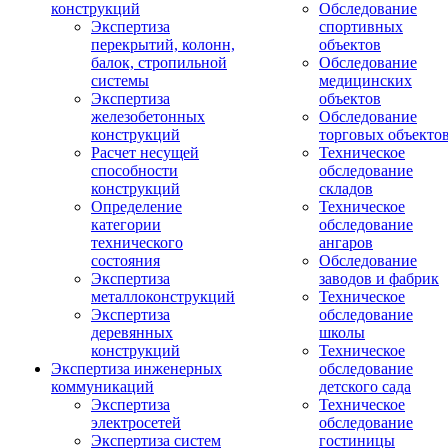
конструкций
Обследование
Экспертиза
спортивных
перекрытий, колонн,
объектов
балок, стропильной
Обследование
системы
медицинских
Экспертиза
объектов
железобетонных
Обследование
конструкций
торговых объекто
Расчет несущей
Техническое
способности
обследование
конструкций
складов
Определение
Техническое
категории
обследование
технического
ангаров
состояния
Обследование
Экспертиза
заводов и фабрик
металлоконструкций
Техническое
Экспертиза
обследование
деревянных
школы
конструкций
Техническое
Экспертиза инженерных
обследование
коммуникаций
детского сада
Экспертиза
Техническое
электросетей
обследование
Экспертиза систем
гостиницы