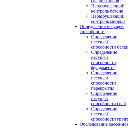
сварных швов
Неразрушающий
контроль бетона
Неразрушающий
контроль металла
Определение несущей
способности
Определение
несущей
способности балк
Определение
несущей
способности
фундамента
Определение
несущей
способности
перекрытия
Определение
несущей
способности свай
Определение
несущей
способности грун
Обследование бассейно