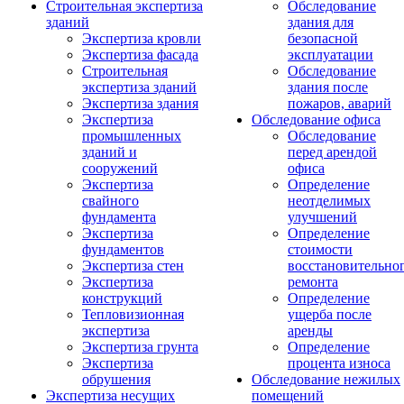
Строительная экспертиза
Обследование
зданий
здания для
Экспертиза кровли
безопасной
Экспертиза фасада
эксплуатации
Строительная
Обследование
экспертиза зданий
здания после
Экспертиза здания
пожаров, аварий
Экспертиза
Обследование офиса
промышленных
Обследование
зданий и
перед арендой
сооружений
офиса
Экспертиза
Определение
свайного
неотделимых
фундамента
улучшений
Экспертиза
Определение
фундаментов
стоимости
Экспертиза стен
восстановительно
Экспертиза
ремонта
конструкций
Определение
Тепловизионная
ущерба после
экспертиза
аренды
Экспертиза грунта
Определение
Экспертиза
процента износа
обрушения
Обследование нежилых
Экспертиза несущих
помещений