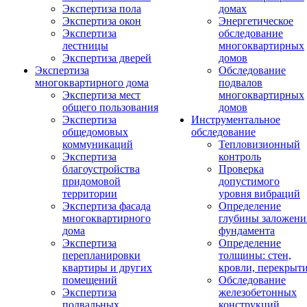
Экспертиза пола
домах
Экспертиза окон
Энергетическое
Экспертиза
обследование
лестницы
многоквартирных
Экспертиза дверей
домов
Экспертиза
Обследование
многоквартирного дома
подвалов
Экспертиза мест
многоквартирных
общего пользования
домов
Экспертиза
Инструментальное
общедомовых
обследование
коммуникаций
Тепловизионный
Экспертиза
контроль
благоустройства
Проверка
придомовой
допустимого
территории
уровня вибраций
Экспертиза фасада
Определение
многоквартирного
глубины заложени
дома
фундамента
Экспертиза
Определение
перепланировки
толщины: стен,
квартиры и других
кровли, перекрыт
помещений
Обследование
Экспертиза
железобетонных
подвальных
конструкций