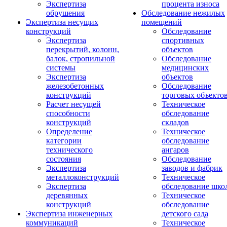
Экспертиза
процента износа
обрушения
Обследование нежилых
Экспертиза несущих
помещений
конструкций
Обследование
Экспертиза
спортивных
перекрытий, колонн,
объектов
балок, стропильной
Обследование
системы
медицинских
Экспертиза
объектов
железобетонных
Обследование
конструкций
торговых объекто
Расчет несущей
Техническое
способности
обследование
конструкций
складов
Определение
Техническое
категории
обследование
технического
ангаров
состояния
Обследование
Экспертиза
заводов и фабрик
металлоконструкций
Техническое
Экспертиза
обследование шко
деревянных
Техническое
конструкций
обследование
Экспертиза инженерных
детского сада
коммуникаций
Техническое