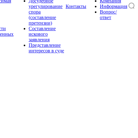
симая
Досудебное
Компания
урегулирование
Контакты
Информация
спора
Вопрос/
(составление
ответ
претензии)
сти
Составление
енных
искового
заявления
Представление
интересов в суде