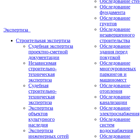
Обследование сте
Обследование
фундамента
Обследование
грунтов
Обследование
Экспертиза
незавершенного
Строительная экспертиза
строительства
Судебная экспертиза
Обследование
проектно-сметной
здания перед
документации
покупкой
Независимая
Обследование
строительно-
многоуровневых
техническая
паркингов и
экспертиза
машиномест
Судебная
Обследование
строительно-
отопления
техническая
Обследование
экспертиза
канализации
Экспертиза
Обследование
объектов
электроснабжения
культурного
Обследование
наследия
систем
Экспертиза
водоснабжения
инженерных сетей
Обследование