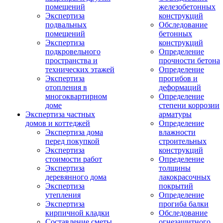
помещений
железобетонных
Экспертиза
конструкций
подвальных
Обследование
помещений
бетонных
Экспертиза
конструкций
подкровельного
Определение
пространства и
прочности бетона
технических этажей
Определение
Экспертиза
прогибов и
отопления в
деформаций
многоквартирном
Определение
доме
степени коррозии
Экспертиза частных
арматуры
домов и коттеджей
Определение
Экспертиза дома
влажности
перед покупкой
строительных
Экспертиза
конструкций
стоимости работ
Определение
Экспертиза
толщины
деревянного дома
лакокрасочных
Экспертиза
покрытий
утепления
Определение
Экспертиза
прогиба балки
кирпичной кладки
Обследование
Составление сметы
огнезащитного