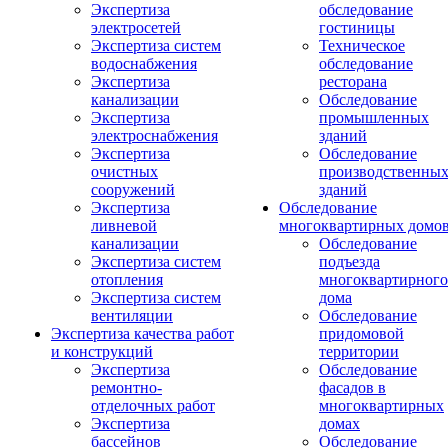
Экспертиза
обследование
электросетей
гостиницы
Экспертиза систем
Техническое
водоснабжения
обследование
Экспертиза
ресторана
канализации
Обследование
Экспертиза
промышленных
электроснабжения
зданий
Экспертиза
Обследование
очистных
производственны
сооружений
зданий
Экспертиза
Обследование
ливневой
многоквартирных домо
канализации
Обследование
Экспертиза систем
подъезда
отопления
многоквартирного
Экспертиза систем
дома
вентиляции
Обследование
Экспертиза качества работ
придомовой
и конструкций
территории
Экспертиза
Обследование
ремонтно-
фасадов в
отделочных работ
многоквартирных
Экспертиза
домах
бассейнов
Обследование