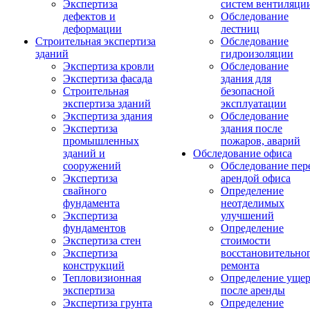
Экспертиза
систем вентиляци
дефектов и
Обследование
деформации
лестниц
Строительная экспертиза
Обследование
зданий
гидроизоляции
Экспертиза кровли
Обследование
Экспертиза фасада
здания для
Строительная
безопасной
экспертиза зданий
эксплуатации
Экспертиза здания
Обследование
Экспертиза
здания после
промышленных
пожаров, аварий
зданий и
Обследование офиса
сооружений
Обследование пер
Экспертиза
арендой офиса
свайного
Определение
фундамента
неотделимых
Экспертиза
улучшений
фундаментов
Определение
Экспертиза стен
стоимости
Экспертиза
восстановительно
конструкций
ремонта
Тепловизионная
Определение ущер
экспертиза
после аренды
Экспертиза грунта
Определение