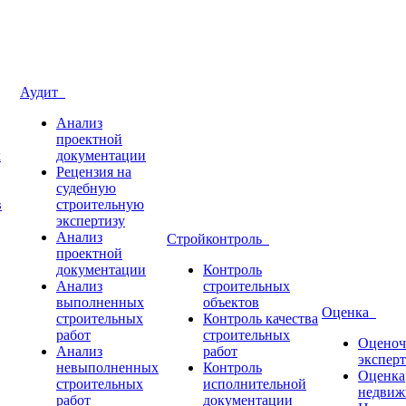
Аудит
Анализ
проектной
х
документации
Рецензия на
судебную
в
строительную
экспертизу
Анализ
Стройконтроль
проектной
документации
Контроль
Анализ
строительных
выполненных
объектов
Оценка
строительных
Контроль качества
работ
строительных
Оценоч
Анализ
работ
эксперт
невыполненных
Контроль
Оценка
строительных
исполнительной
недвиж
работ
документации