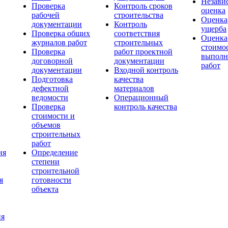
Незави
Проверка
Контроль сроков
оценка
рабочей
строительства
Оценка
документации
Контроль
ущерба
Проверка общих
соответствия
Оценка
журналов работ
строительных
стоимо
Проверка
работ проектной
выполн
договорной
документации
работ
документации
Входной контроль
Подготовка
качества
дефектной
материалов
ведомости
Операционный
Проверка
контроль качества
стоимости и
объемов
строительных
работ
ня
Определение
степени
строительной
я
готовности
объекта
ия