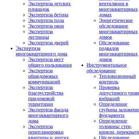
Экспертиза детских
вентиляции в
площадок
многоквартирных
Экспертиза бетона
домах
Экспертиза пола
Энергетическое
Экспертиза окон
обследование
Экспертиза
многоквартирных
лестницы
домов
Экспертиза дверей
Обследование
Экспертиза
подвалов
многоквартирного дома
многоквартирных
Экспертиза мест
домов
общего пользования
Инструментальное
Экспертиза
обследование
общедомовых
Тепловизионный
коммуникаций
контроль
Экспертиза
Проверка
благоустройства
допустимого уров
придомовой
вибраций
территории
Определение
Экспертиза фасада
глубины заложени
многоквартирного
фундамента
дома
Определение
Экспертиза
толщины: стен,
перепланировки
кровли, перекрыт
квартиры и других
Обследование