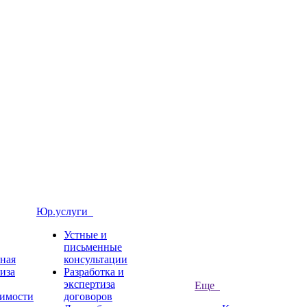
Юр.услуги
Устные и
письменные
ная
консультации
иза
Разработка и
экспертиза
Еще
имости
договоров