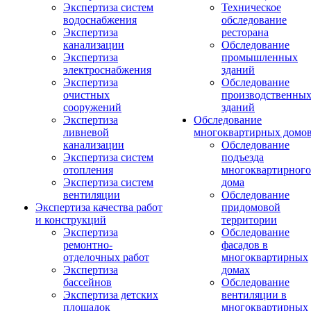
Экспертиза систем
Техническое
водоснабжения
обследование
Экспертиза
ресторана
канализации
Обследование
Экспертиза
промышленных
электроснабжения
зданий
Экспертиза
Обследование
очистных
производственны
сооружений
зданий
Экспертиза
Обследование
ливневой
многоквартирных домо
канализации
Обследование
Экспертиза систем
подъезда
отопления
многоквартирного
Экспертиза систем
дома
вентиляции
Обследование
Экспертиза качества работ
придомовой
и конструкций
территории
Экспертиза
Обследование
ремонтно-
фасадов в
отделочных работ
многоквартирных
Экспертиза
домах
бассейнов
Обследование
Экспертиза детских
вентиляции в
площадок
многоквартирных