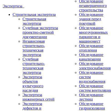
Обследование
незавершенного
Экспертиза
строительства
Строительная экспертиза
Обследование
Строительная
здания перед
экспертиза
покупкой
Судебная экспертиза
Обследование
проектно-сметной
многоуровневых
документации
паркингов и
Независимая
машиномест
строительно-
Обследование
техническая
отопления
экспертиза
Обследование
Судебная
канализации
строительно-
Обследование
техническая
электроснабжения
экспертиза
Обследование
Экспертиза
систем
объектов
водоснабжения
культурного
Обследование
наследия
систем вентиляци
Экспертиза
Обследование
инженерных сетей
лестниц
Экспертиза
Обследование
дефектов и
гидроизоляции