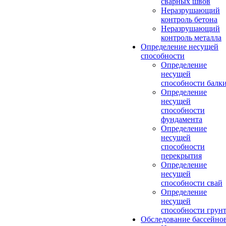
сварных швов
Неразрушающий
контроль бетона
Неразрушающий
контроль металла
Определение несущей
способности
Определение
несущей
способности балк
Определение
несущей
способности
фундамента
Определение
несущей
способности
перекрытия
Определение
несущей
способности свай
Определение
несущей
способности грун
Обследование бассейно