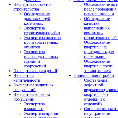
Экспертиза объектов
Обследование до 
строительства
после проведения
Обследование
перепланировки
дымовых труб
Обследование
котельных
качества
Экспертиза
выполненных
строительных работ
ремонтно-
Экспертиза опасных
строительных раб
производственных
Обследование
объектов
квартиры на
Экспертиза
пригодность для
производственных
проживания
зданий и
Обследование
сооружений
квартиры после
Экспертиза ограждений
залива, пожара
Экспертиза
Приемка новостройки
капитальности
Составление
Экспертиза защитных
дефектной
сооружений
ведомости (прием
Экспертиза климата
квартиры без
помещений
отделки и с
Экспертиза
отделкой)
влажности
Составление смет
Экспертиза причин
на устранение