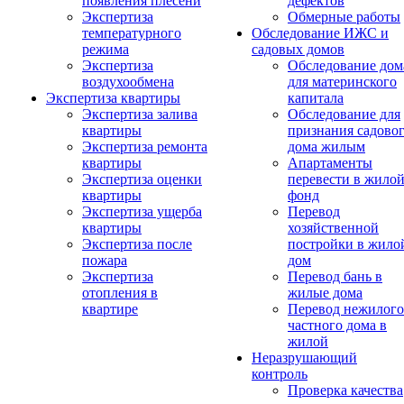
появления плесени
дефектов
Экспертиза
Обмерные работы
температурного
Обследование ИЖС и
режима
садовых домов
Экспертиза
Обследование дом
воздухообмена
для материнского
Экспертиза квартиры
капитала
Экспертиза залива
Обследование для
квартиры
признания садово
Экспертиза ремонта
дома жилым
квартиры
Апартаменты
Экспертиза оценки
перевести в жило
квартиры
фонд
Экспертиза ущерба
Перевод
квартиры
хозяйственной
Экспертиза после
постройки в жило
пожара
дом
Экспертиза
Перевод бань в
отопления в
жилые дома
квартире
Перевод нежилого
частного дома в
жилой
Неразрушающий
контроль
Проверка качества