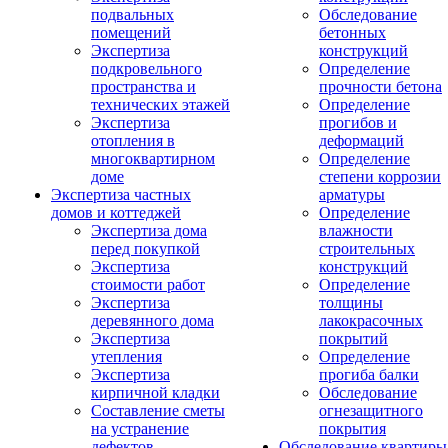
подвальных
Обследование
помещений
бетонных
Экспертиза
конструкций
подкровельного
Определение
пространства и
прочности бетона
технических этажей
Определение
Экспертиза
прогибов и
отопления в
деформаций
многоквартирном
Определение
доме
степени коррозии
Экспертиза частных
арматуры
домов и коттеджей
Определение
Экспертиза дома
влажности
перед покупкой
строительных
Экспертиза
конструкций
стоимости работ
Определение
Экспертиза
толщины
деревянного дома
лакокрасочных
Экспертиза
покрытий
утепления
Определение
Экспертиза
прогиба балки
кирпичной кладки
Обследование
Составление сметы
огнезащитного
на устранение
покрытия
дефектов
Обследование квартиры