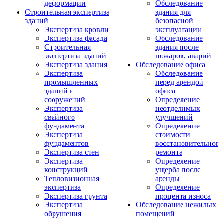
деформации
Обследование
Строительная экспертиза
здания для
зданий
безопасной
Экспертиза кровли
эксплуатации
Экспертиза фасада
Обследование
Строительная
здания после
экспертиза зданий
пожаров, аварий
Экспертиза здания
Обследование офиса
Экспертиза
Обследование
промышленных
перед арендой
зданий и
офиса
сооружений
Определение
Экспертиза
неотделимых
свайного
улучшений
фундамента
Определение
Экспертиза
стоимости
фундаментов
восстановительно
Экспертиза стен
ремонта
Экспертиза
Определение
конструкций
ущерба после
Тепловизионная
аренды
экспертиза
Определение
Экспертиза грунта
процента износа
Экспертиза
Обследование нежилых
обрушения
помещений