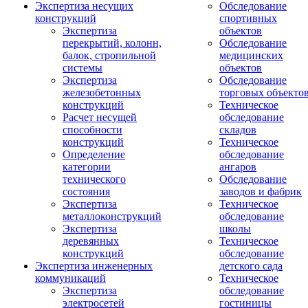
Экспертиза несущих
Обследование
конструкций
спортивных
Экспертиза
объектов
перекрытий, колонн,
Обследование
балок, стропильной
медицинских
системы
объектов
Экспертиза
Обследование
железобетонных
торговых объекто
конструкций
Техническое
Расчет несущей
обследование
способности
складов
конструкций
Техническое
Определение
обследование
категории
ангаров
технического
Обследование
состояния
заводов и фабрик
Экспертиза
Техническое
металлоконструкций
обследование
Экспертиза
школы
деревянных
Техническое
конструкций
обследование
Экспертиза инженерных
детского сада
коммуникаций
Техническое
Экспертиза
обследование
электросетей
гостиницы