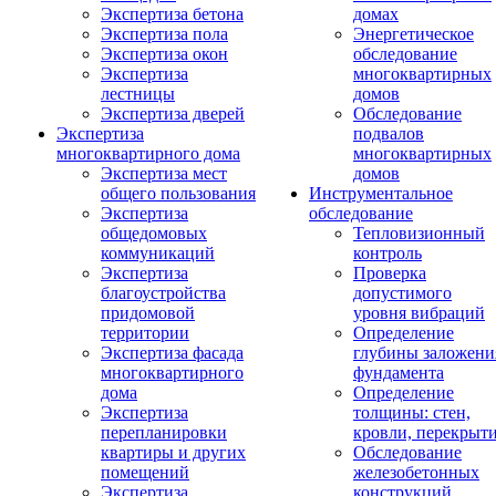
Экспертиза бетона
домах
Экспертиза пола
Энергетическое
Экспертиза окон
обследование
Экспертиза
многоквартирных
лестницы
домов
Экспертиза дверей
Обследование
Экспертиза
подвалов
многоквартирного дома
многоквартирных
Экспертиза мест
домов
общего пользования
Инструментальное
Экспертиза
обследование
общедомовых
Тепловизионный
коммуникаций
контроль
Экспертиза
Проверка
благоустройства
допустимого
придомовой
уровня вибраций
территории
Определение
Экспертиза фасада
глубины заложени
многоквартирного
фундамента
дома
Определение
Экспертиза
толщины: стен,
перепланировки
кровли, перекрыт
квартиры и других
Обследование
помещений
железобетонных
Экспертиза
конструкций