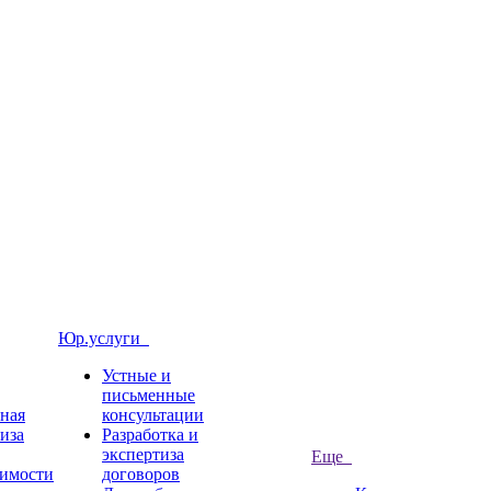
Юр.услуги
Устные и
письменные
ная
консультации
иза
Разработка и
экспертиза
Еще
имости
договоров