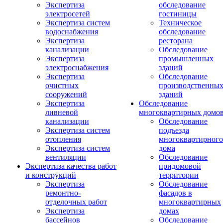
Экспертиза
обследование
электросетей
гостиницы
Экспертиза систем
Техническое
водоснабжения
обследование
Экспертиза
ресторана
канализации
Обследование
Экспертиза
промышленных
электроснабжения
зданий
Экспертиза
Обследование
очистных
производственны
сооружений
зданий
Экспертиза
Обследование
ливневой
многоквартирных домо
канализации
Обследование
Экспертиза систем
подъезда
отопления
многоквартирного
Экспертиза систем
дома
вентиляции
Обследование
Экспертиза качества работ
придомовой
и конструкций
территории
Экспертиза
Обследование
ремонтно-
фасадов в
отделочных работ
многоквартирных
Экспертиза
домах
бассейнов
Обследование