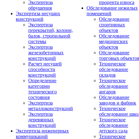
Экспертиза
процента износа
обрушения
Обследование нежилых
Экспертиза несущих
помещений
конструкций
Обследование
Экспертиза
спортивных
перекрытий, колонн,
объектов
балок, стропильной
Обследование
системы
медицинских
Экспертиза
объектов
железобетонных
Обследование
конструкций
торговых объекто
Расчет несущей
Техническое
способности
обследование
конструкций
складов
Определение
Техническое
категории
обследование
технического
ангаров
состояния
Обследование
Экспертиза
заводов и фабрик
металлоконструкций
Техническое
Экспертиза
обследование шко
деревянных
Техническое
конструкций
обследование
Экспертиза инженерных
детского сада
коммуникаций
Техническое