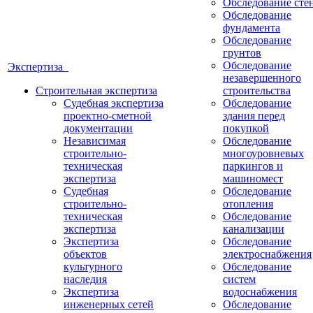
Обследование сте
Обследование
фундамента
Обследование
грунтов
Обследование
Экспертиза
незавершенного
Строительная экспертиза
строительства
Судебная экспертиза
Обследование
проектно-сметной
здания перед
документации
покупкой
Независимая
Обследование
строительно-
многоуровневых
техническая
паркингов и
экспертиза
машиномест
Судебная
Обследование
строительно-
отопления
техническая
Обследование
экспертиза
канализации
Экспертиза
Обследование
объектов
электроснабжения
культурного
Обследование
наследия
систем
Экспертиза
водоснабжения
инженерных сетей
Обследование