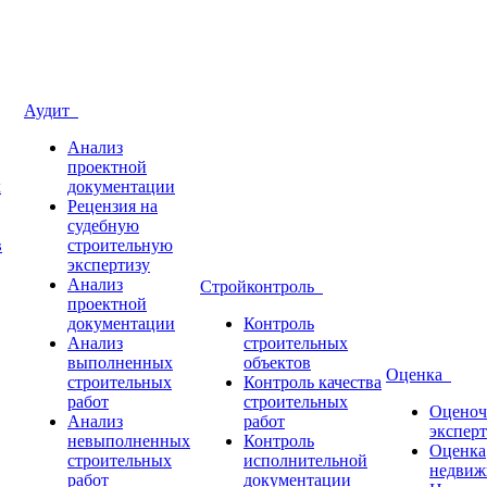
Аудит
Анализ
проектной
х
документации
Рецензия на
судебную
в
строительную
экспертизу
Анализ
Стройконтроль
проектной
документации
Контроль
Анализ
строительных
выполненных
объектов
Оценка
строительных
Контроль качества
работ
строительных
Оценоч
Анализ
работ
эксперт
невыполненных
Контроль
Оценка
строительных
исполнительной
недвиж
работ
документации