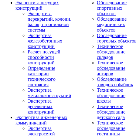
Экспертиза несущих
Обследование
конструкций
спортивных
Экспертиза
объектов
перекрытий, колонн,
Обследование
балок, стропильной
медицинских
системы
объектов
Экспертиза
Обследование
железобетонных
торговых объекто
конструкций
Техническое
Расчет несущей
обследование
способности
складов
конструкций
Техническое
Определение
обследование
категории
ангаров
технического
Обследование
состояния
заводов и фабрик
Экспертиза
Техническое
металлоконструкций
обследование
Экспертиза
школы
деревянных
Техническое
конструкций
обследование
Экспертиза инженерных
детского сада
коммуникаций
Техническое
Экспертиза
обследование
электросетей
гостиницы