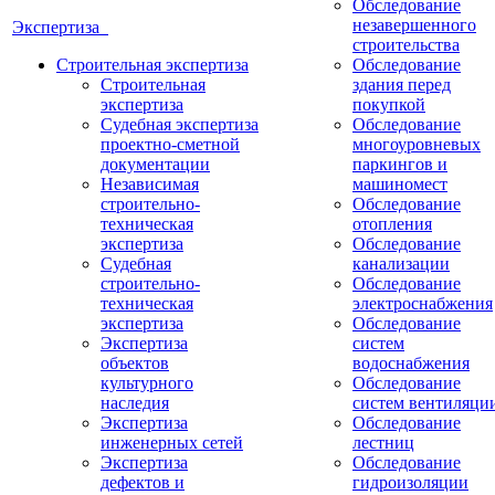
Обследование
незавершенного
Экспертиза
строительства
Строительная экспертиза
Обследование
Строительная
здания перед
экспертиза
покупкой
Судебная экспертиза
Обследование
проектно-сметной
многоуровневых
документации
паркингов и
Независимая
машиномест
строительно-
Обследование
техническая
отопления
экспертиза
Обследование
Судебная
канализации
строительно-
Обследование
техническая
электроснабжения
экспертиза
Обследование
Экспертиза
систем
объектов
водоснабжения
культурного
Обследование
наследия
систем вентиляци
Экспертиза
Обследование
инженерных сетей
лестниц
Экспертиза
Обследование
дефектов и
гидроизоляции