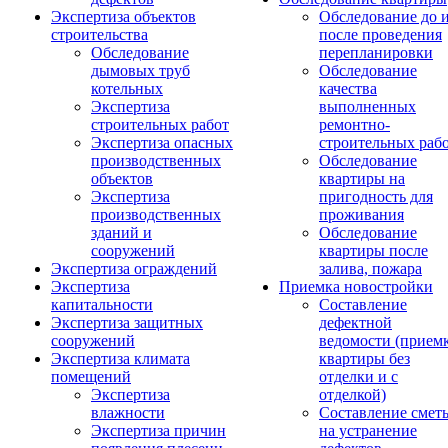
Экспертиза объектов
Обследование до 
строительства
после проведения
Обследование
перепланировки
дымовых труб
Обследование
котельных
качества
Экспертиза
выполненных
строительных работ
ремонтно-
Экспертиза опасных
строительных раб
производственных
Обследование
объектов
квартиры на
Экспертиза
пригодность для
производственных
проживания
зданий и
Обследование
сооружений
квартиры после
Экспертиза ограждений
залива, пожара
Экспертиза
Приемка новостройки
капитальности
Составление
Экспертиза защитных
дефектной
сооружений
ведомости (прием
Экспертиза климата
квартиры без
помещений
отделки и с
Экспертиза
отделкой)
влажности
Составление смет
Экспертиза причин
на устранение