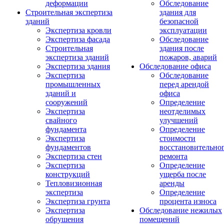
деформации
Обследование
Строительная экспертиза
здания для
зданий
безопасной
Экспертиза кровли
эксплуатации
Экспертиза фасада
Обследование
Строительная
здания после
экспертиза зданий
пожаров, аварий
Экспертиза здания
Обследование офиса
Экспертиза
Обследование
промышленных
перед арендой
зданий и
офиса
сооружений
Определение
Экспертиза
неотделимых
свайного
улучшений
фундамента
Определение
Экспертиза
стоимости
фундаментов
восстановительно
Экспертиза стен
ремонта
Экспертиза
Определение
конструкций
ущерба после
Тепловизионная
аренды
экспертиза
Определение
Экспертиза грунта
процента износа
Экспертиза
Обследование нежилых
обрушения
помещений