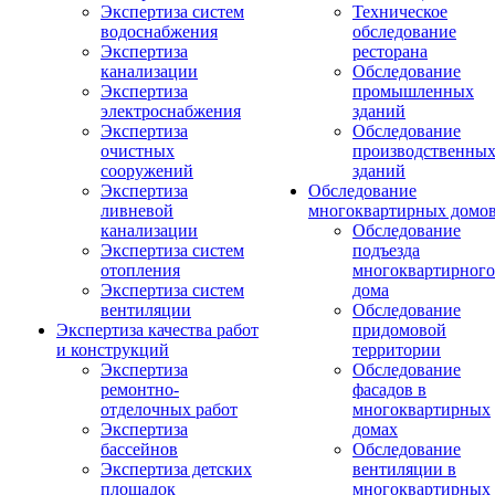
Экспертиза систем
Техническое
водоснабжения
обследование
Экспертиза
ресторана
канализации
Обследование
Экспертиза
промышленных
электроснабжения
зданий
Экспертиза
Обследование
очистных
производственны
сооружений
зданий
Экспертиза
Обследование
ливневой
многоквартирных домо
канализации
Обследование
Экспертиза систем
подъезда
отопления
многоквартирного
Экспертиза систем
дома
вентиляции
Обследование
Экспертиза качества работ
придомовой
и конструкций
территории
Экспертиза
Обследование
ремонтно-
фасадов в
отделочных работ
многоквартирных
Экспертиза
домах
бассейнов
Обследование
Экспертиза детских
вентиляции в
площадок
многоквартирных