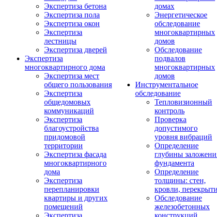
Экспертиза бетона
домах
Экспертиза пола
Энергетическое
Экспертиза окон
обследование
Экспертиза
многоквартирных
лестницы
домов
Экспертиза дверей
Обследование
Экспертиза
подвалов
многоквартирного дома
многоквартирных
Экспертиза мест
домов
общего пользования
Инструментальное
Экспертиза
обследование
общедомовых
Тепловизионный
коммуникаций
контроль
Экспертиза
Проверка
благоустройства
допустимого
придомовой
уровня вибраций
территории
Определение
Экспертиза фасада
глубины заложени
многоквартирного
фундамента
дома
Определение
Экспертиза
толщины: стен,
перепланировки
кровли, перекрыт
квартиры и других
Обследование
помещений
железобетонных
Экспертиза
конструкций