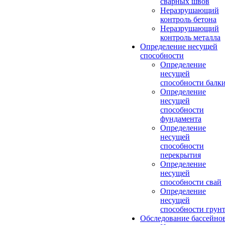
сварных швов
Неразрушающий
контроль бетона
Неразрушающий
контроль металла
Определение несущей
способности
Определение
несущей
способности балк
Определение
несущей
способности
фундамента
Определение
несущей
способности
перекрытия
Определение
несущей
способности свай
Определение
несущей
способности грун
Обследование бассейно