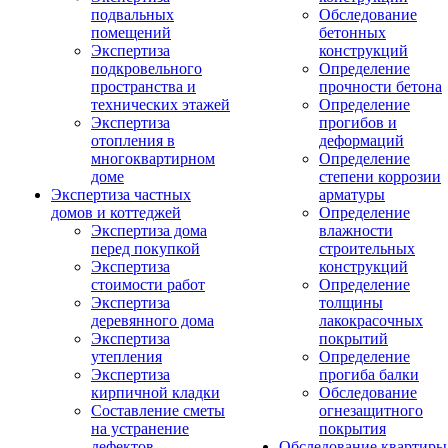
подвальных
Обследование
помещений
бетонных
Экспертиза
конструкций
подкровельного
Определение
пространства и
прочности бетона
технических этажей
Определение
Экспертиза
прогибов и
отопления в
деформаций
многоквартирном
Определение
доме
степени коррозии
Экспертиза частных
арматуры
домов и коттеджей
Определение
Экспертиза дома
влажности
перед покупкой
строительных
Экспертиза
конструкций
стоимости работ
Определение
Экспертиза
толщины
деревянного дома
лакокрасочных
Экспертиза
покрытий
утепления
Определение
Экспертиза
прогиба балки
кирпичной кладки
Обследование
Составление сметы
огнезащитного
на устранение
покрытия
дефектов
Обследование квартиры