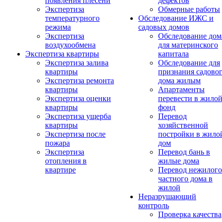
появления плесени
дефектов
Экспертиза
Обмерные работы
температурного
Обследование ИЖС и
режима
садовых домов
Экспертиза
Обследование дом
воздухообмена
для материнского
Экспертиза квартиры
капитала
Экспертиза залива
Обследование для
квартиры
признания садово
Экспертиза ремонта
дома жилым
квартиры
Апартаменты
Экспертиза оценки
перевести в жило
квартиры
фонд
Экспертиза ущерба
Перевод
квартиры
хозяйственной
Экспертиза после
постройки в жило
пожара
дом
Экспертиза
Перевод бань в
отопления в
жилые дома
квартире
Перевод нежилого
частного дома в
жилой
Неразрушающий
контроль
Проверка качества